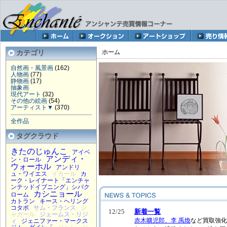
カテゴリ
ホーム
自然画・風景画
(162)
人物画
(77)
静物画
(17)
抽象画
現代アート
(32)
その他の絵画
(54)
アーティスト▼
(370)
全作品
タグクラウド
きたのじゅんこ
アイベ
アンディ・
ン・ロール
ウォーホル
アンドリ
ュ・ワイエス
イカール
カ
ーク・レイナート「エンチャ
ンテッドイブニング」シバク
カシニョール
ローム
カトラン
キース・ヘリング
コタボ
サム・フランス
シ
ャガール
ジェームス・リジ
ィ
ジェニファー・マークス