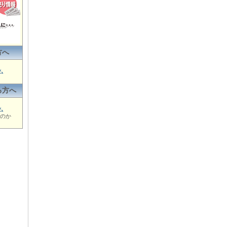
方へ
ム
る方へ
ム
のか