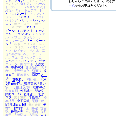
ジム・ダイン「
ジャン・ジ
ャンセン
ダミアン・ハース
ト
ティン・シャオクァン(丁
紹光)
テオ・トビアス
ト
ム・エバハート
トレンツ・
リャド
ビアズリー
フジ子
ヘミング
ベルナール・シャ
ロワ
ホセ・ローヨ
ポー
ル・ギヤマン
マルク・シャ
ガール
ミズテツオ
ミッシ
ェル・ドラクロワ
ミッシェ
ル・バテュ
ラッセン
リ
ー・ウーハン
リー・ウーハ
ン「
ルネ・グリュオ
ルパ
ート・スミス
レイモン・ペ
イネ
レイモン・ペイネ「幸
せの鳩に乗って」
ロジェ・
ボナフェ
ロッカクアヤコ
ロバート・ハインデル
ヴァ
ロットン
阿部幸洋
安彦文
平
安野光雅
井上覚造
稲垣
考二
宇野亜喜良
羽田裕
瓜
岡本太
南直子
岡崎勇次
荻
郎
岡本東子
岡野浩二
須高徳
荻須高徳「青い
加山又造
家」
海野光弘
角島直樹
笠井誠一
間部学
関野凖一郎
岩見健二
宮永
岳彦
宮本三郎
牛島憲之
橋
本博英
金子国義
栗原一郎
畦地梅太郎
元永定正
元
村平
原雅幸
原田泰治
古吉
弘
後藤純男
向井潤吉
香月
泰男
高橋浩規
高田誠
佐々