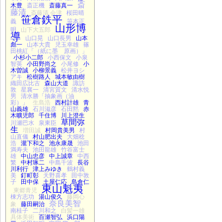
斎
木豊
斎正機
斎藤真一
藤清
斎藤清 会津
桜田晴
笹倉鉄平
義
笹本正
山形博
明
山下大五郎
導
山口晃
山口長男
山本
彪一
山本大貴
児玉幸雄
篠
田桃紅「（紙に墨 原画）」
小杉小二郎
小西保文
小泉
智英
小田野尚之
小尾修
小
木曽誠
小柳景義
松井ヨシ
アキ
松樹路人
城本敏由樹
織田広比古
森山大道
諏訪
敦
星襄一
清宮質文
清水悦
男
清水勝「抽象画（油
彩）」
生島浩
西村計雄
青
山義雄
石川滋彦
石田黙
赤
木曠児郎
千住博
川上澄生
草間弥
川瀬巴水
泉東臣
生
増田誠
村岡貴美男
村
山直儀
村山肥出夫
大畑稔
浩
瀧下和之
池永康晟
池田
満寿夫
池田龍雄
竹谷富士
雄
中山忠彦
中上誠章
中西
繁
中村琢二
中島千波
長谷
川利行
津上みゆき
鶴村義
美
釘町彰
天野喜孝
田中敦
子
田中保
土屋仁応
島倉仁
東山魁夷
東郷青児
棟方志功
湯山俊久
藤岡心
奈良美智
象
藤田嗣治
南桂子
二川和之
白髪一雄
具体美術
百瀬智弘
浜口陽