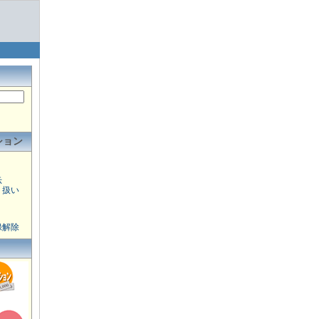
ション
示
り扱い
録解除