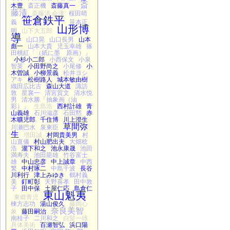
斎
木豊
斎正機
斎藤真一
藤清
斎藤清 会津
桜田晴
笹倉鉄平
義
笹本正
山形博
明
山下大五郎
導
山口晃
山口長男
山本
彪一
山本大貴
児玉幸雄
篠
田桃紅「（紙に墨 原画）」
小杉小二郎
小西保文
小泉
智英
小田野尚之
小尾修
小
木曽誠
小柳景義
松井ヨシ
アキ
松樹路人
城本敏由樹
織田広比古
森山大道
諏訪
敦
星襄一
清宮質文
清水悦
男
清水勝「抽象画（油
彩）」
生島浩
西村計雄
青
山義雄
石川滋彦
石田黙
赤
木曠児郎
千住博
川上澄生
草間弥
川瀬巴水
泉東臣
生
増田誠
村岡貴美男
村
山直儀
村山肥出夫
大畑稔
浩
瀧下和之
池永康晟
池田
満寿夫
池田龍雄
竹谷富士
雄
中山忠彦
中上誠章
中西
繁
中村琢二
中島千波
長谷
川利行
津上みゆき
鶴村義
美
釘町彰
天野喜孝
田中敦
子
田中保
土屋仁応
島倉仁
東山魁夷
東郷青児
棟方志功
湯山俊久
藤岡心
奈良美智
象
藤田嗣治
南桂子
二川和之
白髪一雄
具体美術
百瀬智弘
浜口陽