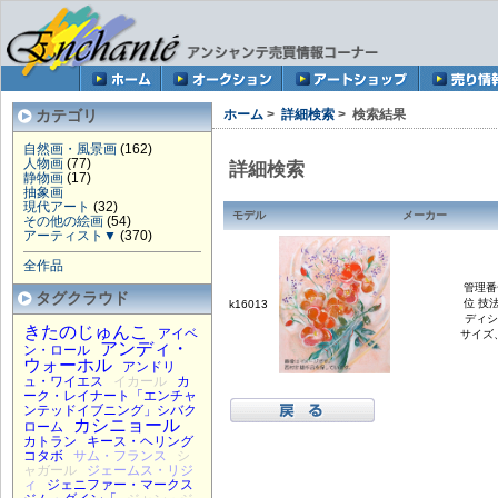
カテゴリ
ホーム
>
詳細検索
> 検索結果
自然画・風景画
(162)
人物画
(77)
詳細検索
静物画
(17)
抽象画
現代アート
(32)
モデル
メーカー
その他の絵画
(54)
アーティスト▼
(370)
全作品
管理番号
タグクラウド
位 技
k16013
ディシ
きたのじゅんこ
アイベ
サイズ
アンディ・
ン・ロール
ウォーホル
アンドリ
ュ・ワイエス
イカール
カ
ーク・レイナート「エンチャ
ンテッドイブニング」シバク
カシニョール
ローム
カトラン
キース・ヘリング
コタボ
サム・フランス
シ
ャガール
ジェームス・リジ
ィ
ジェニファー・マークス