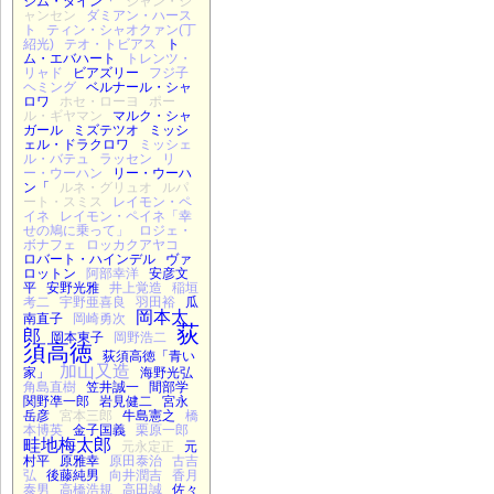
ジム・ダイン「
ジャン・ジ
ャンセン
ダミアン・ハース
ト
ティン・シャオクァン(丁
紹光)
テオ・トビアス
ト
ム・エバハート
トレンツ・
リャド
ビアズリー
フジ子
ヘミング
ベルナール・シャ
ロワ
ホセ・ローヨ
ポー
ル・ギヤマン
マルク・シャ
ガール
ミズテツオ
ミッシ
ェル・ドラクロワ
ミッシェ
ル・バテュ
ラッセン
リ
ー・ウーハン
リー・ウーハ
ン「
ルネ・グリュオ
ルパ
ート・スミス
レイモン・ペ
イネ
レイモン・ペイネ「幸
せの鳩に乗って」
ロジェ・
ボナフェ
ロッカクアヤコ
ロバート・ハインデル
ヴァ
ロットン
阿部幸洋
安彦文
平
安野光雅
井上覚造
稲垣
考二
宇野亜喜良
羽田裕
瓜
岡本太
南直子
岡崎勇次
荻
郎
岡本東子
岡野浩二
須高徳
荻須高徳「青い
加山又造
家」
海野光弘
角島直樹
笠井誠一
間部学
関野凖一郎
岩見健二
宮永
岳彦
宮本三郎
牛島憲之
橋
本博英
金子国義
栗原一郎
畦地梅太郎
元永定正
元
村平
原雅幸
原田泰治
古吉
弘
後藤純男
向井潤吉
香月
泰男
高橋浩規
高田誠
佐々