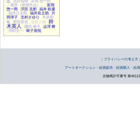
三
浜田知明
富岡 惣一郎
「風景（後期作品）」
富岡
惣一郎
浮田 克躬
福井 欧夏
福井江太郎
福井良之助
片
岡球子
北村さゆり
木原和
鈴
敏
野田哲也
油彩人物
木英人
國司 華子
澁澤 卿
澤田文一
蛯子善悦
｜
プライバシーの考え方
アートオークション・絵画販売・絵画購入・絵
古物商許可番号 第46122000