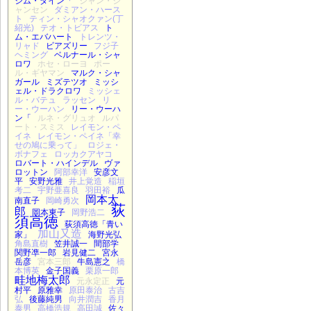
ジム・ダイン「
ジャン・ジ
ャンセン
ダミアン・ハース
ト
ティン・シャオクァン(丁
紹光)
テオ・トビアス
ト
ム・エバハート
トレンツ・
リャド
ビアズリー
フジ子
ヘミング
ベルナール・シャ
ロワ
ホセ・ローヨ
ポー
ル・ギヤマン
マルク・シャ
ガール
ミズテツオ
ミッシ
ェル・ドラクロワ
ミッシェ
ル・バテュ
ラッセン
リ
ー・ウーハン
リー・ウーハ
ン「
ルネ・グリュオ
ルパ
ート・スミス
レイモン・ペ
イネ
レイモン・ペイネ「幸
せの鳩に乗って」
ロジェ・
ボナフェ
ロッカクアヤコ
ロバート・ハインデル
ヴァ
ロットン
阿部幸洋
安彦文
平
安野光雅
井上覚造
稲垣
考二
宇野亜喜良
羽田裕
瓜
岡本太
南直子
岡崎勇次
荻
郎
岡本東子
岡野浩二
須高徳
荻須高徳「青い
加山又造
家」
海野光弘
角島直樹
笠井誠一
間部学
関野凖一郎
岩見健二
宮永
岳彦
宮本三郎
牛島憲之
橋
本博英
金子国義
栗原一郎
畦地梅太郎
元永定正
元
村平
原雅幸
原田泰治
古吉
弘
後藤純男
向井潤吉
香月
泰男
高橋浩規
高田誠
佐々