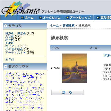
カテゴリ
ホーム
>
詳細検索
> 検索結果
自然画・風景画
(162)
人物画
(77)
詳細検索
静物画
(17)
抽象画
現代アート
(32)
モデル
メーカー
その他の絵画
(54)
アーティスト▼
(370)
元村
全作品
管理番号
タグクラウド
k16046
ンディ
させて
きたのじゅんこ
アイベ
サイズ
アンディ・
ン・ロール
作品を
ウォーホル
アンドリ
ュ・ワイエス
イカール
カ
ーク・レイナート「エンチャ
ンテッドイブニング」シバク
カシニョール
ローム
カトラン
キース・ヘリング
コタボ
サム・フランス
シ
ャガール
ジェームス・リジ
ィ
ジェニファー・マークス