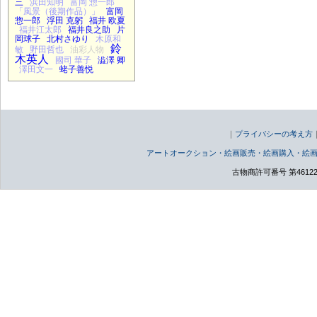
三
浜田知明
富岡 惣一郎
「風景（後期作品）」
富岡
惣一郎
浮田 克躬
福井 欧夏
福井江太郎
福井良之助
片
岡球子
北村さゆり
木原和
鈴
敏
野田哲也
油彩人物
木英人
國司 華子
澁澤 卿
澤田文一
蛯子善悦
｜
プライバシーの考え方
アートオークション・絵画販売・絵画購入・絵
古物商許可番号 第46122000