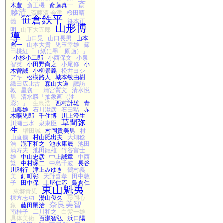
斎
木豊
斎正機
斎藤真一
藤清
斎藤清 会津
桜田晴
笹倉鉄平
義
笹本正
山形博
明
山下大五郎
導
山口晃
山口長男
山本
彪一
山本大貴
児玉幸雄
篠
田桃紅「（紙に墨 原画）」
小杉小二郎
小西保文
小泉
智英
小田野尚之
小尾修
小
木曽誠
小柳景義
松井ヨシ
アキ
松樹路人
城本敏由樹
織田広比古
森山大道
諏訪
敦
星襄一
清宮質文
清水悦
男
清水勝「抽象画（油
彩）」
生島浩
西村計雄
青
山義雄
石川滋彦
石田黙
赤
木曠児郎
千住博
川上澄生
草間弥
川瀬巴水
泉東臣
生
増田誠
村岡貴美男
村
山直儀
村山肥出夫
大畑稔
浩
瀧下和之
池永康晟
池田
満寿夫
池田龍雄
竹谷富士
雄
中山忠彦
中上誠章
中西
繁
中村琢二
中島千波
長谷
川利行
津上みゆき
鶴村義
美
釘町彰
天野喜孝
田中敦
子
田中保
土屋仁応
島倉仁
東山魁夷
東郷青児
棟方志功
湯山俊久
藤岡心
奈良美智
象
藤田嗣治
南桂子
二川和之
白髪一雄
具体美術
百瀬智弘
浜口陽