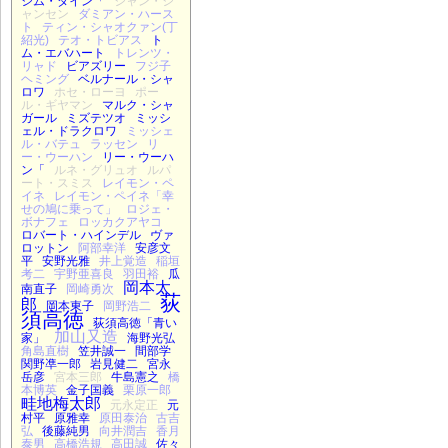
ジム・ダイン「
ジャン・ジ
ャンセン
ダミアン・ハース
ト
ティン・シャオクァン(丁
紹光)
テオ・トビアス
ト
ム・エバハート
トレンツ・
リャド
ビアズリー
フジ子
ヘミング
ベルナール・シャ
ロワ
ホセ・ローヨ
ポー
ル・ギヤマン
マルク・シャ
ガール
ミズテツオ
ミッシ
ェル・ドラクロワ
ミッシェ
ル・バテュ
ラッセン
リ
ー・ウーハン
リー・ウーハ
ン「
ルネ・グリュオ
ルパ
ート・スミス
レイモン・ペ
イネ
レイモン・ペイネ「幸
せの鳩に乗って」
ロジェ・
ボナフェ
ロッカクアヤコ
ロバート・ハインデル
ヴァ
ロットン
阿部幸洋
安彦文
平
安野光雅
井上覚造
稲垣
考二
宇野亜喜良
羽田裕
瓜
岡本太
南直子
岡崎勇次
荻
郎
岡本東子
岡野浩二
須高徳
荻須高徳「青い
加山又造
家」
海野光弘
角島直樹
笠井誠一
間部学
関野凖一郎
岩見健二
宮永
岳彦
宮本三郎
牛島憲之
橋
本博英
金子国義
栗原一郎
畦地梅太郎
元永定正
元
村平
原雅幸
原田泰治
古吉
弘
後藤純男
向井潤吉
香月
泰男
高橋浩規
高田誠
佐々