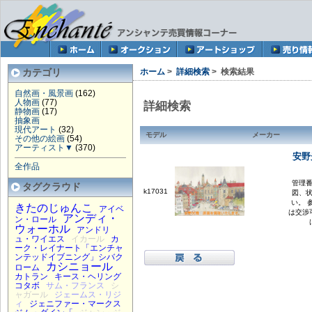
カテゴリ
ホーム
>
詳細検索
> 検索結果
自然画・風景画
(162)
人物画
(77)
詳細検索
静物画
(17)
抽象画
現代アート
(32)
モデル
メーカー
その他の絵画
(54)
アーティスト▼
(370)
安野
全作品
管理番
タグクラウド
k17031
図、
い。 
きたのじゅんこ
アイベ
は交渉
アンディ・
ン・ロール
ウォーホル
アンドリ
ュ・ワイエス
イカール
カ
ーク・レイナート「エンチャ
ンテッドイブニング」シバク
カシニョール
ローム
カトラン
キース・ヘリング
コタボ
サム・フランス
シ
ャガール
ジェームス・リジ
ィ
ジェニファー・マークス