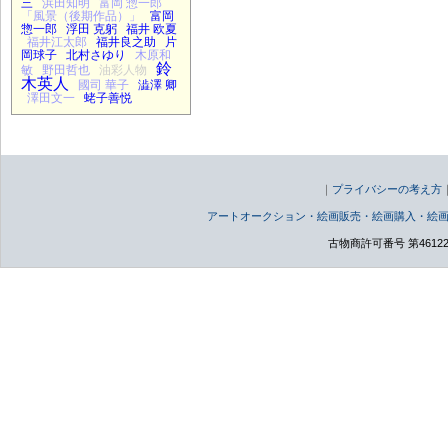
三
浜田知明
富岡 惣一郎
「風景（後期作品）」
富岡
惣一郎
浮田 克躬
福井 欧夏
福井江太郎
福井良之助
片
岡球子
北村さゆり
木原和
鈴
敏
野田哲也
油彩人物
木英人
國司 華子
澁澤 卿
澤田文一
蛯子善悦
｜
プライバシーの考え方
アートオークション・絵画販売・絵画購入・絵
古物商許可番号 第46122000