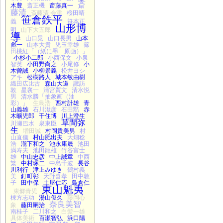
斎
木豊
斎正機
斎藤真一
藤清
斎藤清 会津
桜田晴
笹倉鉄平
義
笹本正
山形博
明
山下大五郎
導
山口晃
山口長男
山本
彪一
山本大貴
児玉幸雄
篠
田桃紅「（紙に墨 原画）」
小杉小二郎
小西保文
小泉
智英
小田野尚之
小尾修
小
木曽誠
小柳景義
松井ヨシ
アキ
松樹路人
城本敏由樹
織田広比古
森山大道
諏訪
敦
星襄一
清宮質文
清水悦
男
清水勝「抽象画（油
彩）」
生島浩
西村計雄
青
山義雄
石川滋彦
石田黙
赤
木曠児郎
千住博
川上澄生
草間弥
川瀬巴水
泉東臣
生
増田誠
村岡貴美男
村
山直儀
村山肥出夫
大畑稔
浩
瀧下和之
池永康晟
池田
満寿夫
池田龍雄
竹谷富士
雄
中山忠彦
中上誠章
中西
繁
中村琢二
中島千波
長谷
川利行
津上みゆき
鶴村義
美
釘町彰
天野喜孝
田中敦
子
田中保
土屋仁応
島倉仁
東山魁夷
東郷青児
棟方志功
湯山俊久
藤岡心
奈良美智
象
藤田嗣治
南桂子
二川和之
白髪一雄
具体美術
百瀬智弘
浜口陽