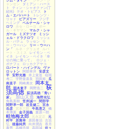
ジム・ダイン「
ジャン・ジ
ャンセン
ダミアン・ハース
ト
ティン・シャオクァン(丁
紹光)
テオ・トビアス
ト
ム・エバハート
トレンツ・
リャド
ビアズリー
フジ子
ヘミング
ベルナール・シャ
ロワ
ホセ・ローヨ
ポー
ル・ギヤマン
マルク・シャ
ガール
ミズテツオ
ミッシ
ェル・ドラクロワ
ミッシェ
ル・バテュ
ラッセン
リ
ー・ウーハン
リー・ウーハ
ン「
ルネ・グリュオ
ルパ
ート・スミス
レイモン・ペ
イネ
レイモン・ペイネ「幸
せの鳩に乗って」
ロジェ・
ボナフェ
ロッカクアヤコ
ロバート・ハインデル
ヴァ
ロットン
阿部幸洋
安彦文
平
安野光雅
井上覚造
稲垣
考二
宇野亜喜良
羽田裕
瓜
岡本太
南直子
岡崎勇次
荻
郎
岡本東子
岡野浩二
須高徳
荻須高徳「青い
加山又造
家」
海野光弘
角島直樹
笠井誠一
間部学
関野凖一郎
岩見健二
宮永
岳彦
宮本三郎
牛島憲之
橋
本博英
金子国義
栗原一郎
畦地梅太郎
元永定正
元
村平
原雅幸
原田泰治
古吉
弘
後藤純男
向井潤吉
香月
泰男
高橋浩規
高田誠
佐々