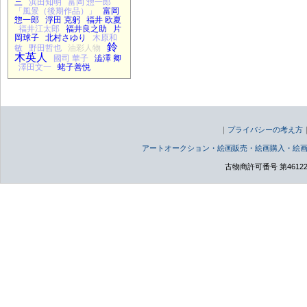
三
浜田知明
富岡 惣一郎
「風景（後期作品）」
富岡
惣一郎
浮田 克躬
福井 欧夏
福井江太郎
福井良之助
片
岡球子
北村さゆり
木原和
鈴
敏
野田哲也
油彩人物
木英人
國司 華子
澁澤 卿
澤田文一
蛯子善悦
｜
プライバシーの考え方
アートオークション・絵画販売・絵画購入・絵
古物商許可番号 第46122000