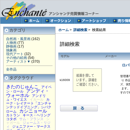
カテゴリ
ホーム
>
詳細検索
> 検索結果
自然画・風景画
(162)
人物画
(77)
詳細検索
静物画
(17)
抽象画
現代アート
(32)
モデル
メーカー
その他の絵画
(54)
アーティスト▼
(370)
ロバ
全作品
管理番号
タグクラウド
k16009
り 作
ズ、状
きたのじゅんこ
アイベ
ます。
アンディ・
ン・ロール
すので
ウォーホル
アンドリ
ュ・ワイエス
イカール
カ
ーク・レイナート「エンチャ
ンテッドイブニング」シバク
カシニョール
ローム
カトラン
キース・ヘリング
コタボ
サム・フランス
シ
ャガール
ジェームス・リジ
ィ
ジェニファー・マークス