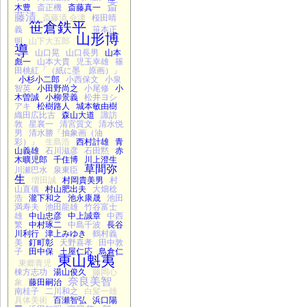
斎
木豊
斎正機
斎藤真一
藤清
斎藤清 会津
桜田晴
笹倉鉄平
義
笹本正
山形博
明
山下大五郎
導
山口晃
山口長男
山本
彪一
山本大貴
児玉幸雄
篠
田桃紅「（紙に墨 原画）」
小杉小二郎
小西保文
小泉
智英
小田野尚之
小尾修
小
木曽誠
小柳景義
松井ヨシ
アキ
松樹路人
城本敏由樹
織田広比古
森山大道
諏訪
敦
星襄一
清宮質文
清水悦
男
清水勝「抽象画（油
彩）」
生島浩
西村計雄
青
山義雄
石川滋彦
石田黙
赤
木曠児郎
千住博
川上澄生
草間弥
川瀬巴水
泉東臣
生
増田誠
村岡貴美男
村
山直儀
村山肥出夫
大畑稔
浩
瀧下和之
池永康晟
池田
満寿夫
池田龍雄
竹谷富士
雄
中山忠彦
中上誠章
中西
繁
中村琢二
中島千波
長谷
川利行
津上みゆき
鶴村義
美
釘町彰
天野喜孝
田中敦
子
田中保
土屋仁応
島倉仁
東山魁夷
東郷青児
棟方志功
湯山俊久
藤岡心
奈良美智
象
藤田嗣治
南桂子
二川和之
白髪一雄
具体美術
百瀬智弘
浜口陽