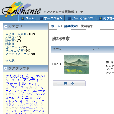
カテゴリ
ホーム
>
詳細検索
> 検索結果
自然画・風景画
(162)
人物画
(77)
詳細検索
静物画
(17)
抽象画
現代アート
(32)
モデル
メーカー
その他の絵画
(54)
アーティスト▼
(370)
全作品
管理番号
k16017
位まで
タグクラウド
コンデ
などに
きたのじゅんこ
アイベ
アンディ・
ン・ロール
ウォーホル
アンドリ
ュ・ワイエス
イカール
カ
ーク・レイナート「エンチャ
ンテッドイブニング」シバク
カシニョール
ローム
カトラン
キース・ヘリング
コタボ
サム・フランス
シ
ャガール
ジェームス・リジ
ィ
ジェニファー・マークス