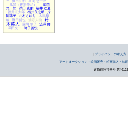
三
浜田知明
富岡 惣一郎
「風景（後期作品）」
富岡
惣一郎
浮田 克躬
福井 欧夏
福井江太郎
福井良之助
片
岡球子
北村さゆり
木原和
鈴
敏
野田哲也
油彩人物
木英人
國司 華子
澁澤 卿
澤田文一
蛯子善悦
｜
プライバシーの考え方
アートオークション・絵画販売・絵画購入・絵
古物商許可番号 第46122000