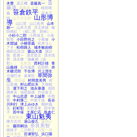
斎
木豊
斎正機
斎藤真一
藤清
斎藤清 会津
桜田晴
笹倉鉄平
義
笹本正
山形博
明
山下大五郎
導
山口晃
山口長男
山本
彪一
山本大貴
児玉幸雄
篠
田桃紅「（紙に墨 原画）」
小杉小二郎
小西保文
小泉
智英
小田野尚之
小尾修
小
木曽誠
小柳景義
松井ヨシ
アキ
松樹路人
城本敏由樹
織田広比古
森山大道
諏訪
敦
星襄一
清宮質文
清水悦
男
清水勝「抽象画（油
彩）」
生島浩
西村計雄
青
山義雄
石川滋彦
石田黙
赤
木曠児郎
千住博
川上澄生
草間弥
川瀬巴水
泉東臣
生
増田誠
村岡貴美男
村
山直儀
村山肥出夫
大畑稔
浩
瀧下和之
池永康晟
池田
満寿夫
池田龍雄
竹谷富士
雄
中山忠彦
中上誠章
中西
繁
中村琢二
中島千波
長谷
川利行
津上みゆき
鶴村義
美
釘町彰
天野喜孝
田中敦
子
田中保
土屋仁応
島倉仁
東山魁夷
東郷青児
棟方志功
湯山俊久
藤岡心
奈良美智
象
藤田嗣治
南桂子
二川和之
白髪一雄
具体美術
百瀬智弘
浜口陽