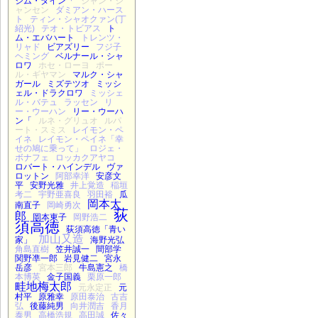
ジム・ダイン「
ジャン・ジ
ャンセン
ダミアン・ハース
ト
ティン・シャオクァン(丁
紹光)
テオ・トビアス
ト
ム・エバハート
トレンツ・
リャド
ビアズリー
フジ子
ヘミング
ベルナール・シャ
ロワ
ホセ・ローヨ
ポー
ル・ギヤマン
マルク・シャ
ガール
ミズテツオ
ミッシ
ェル・ドラクロワ
ミッシェ
ル・バテュ
ラッセン
リ
ー・ウーハン
リー・ウーハ
ン「
ルネ・グリュオ
ルパ
ート・スミス
レイモン・ペ
イネ
レイモン・ペイネ「幸
せの鳩に乗って」
ロジェ・
ボナフェ
ロッカクアヤコ
ロバート・ハインデル
ヴァ
ロットン
阿部幸洋
安彦文
平
安野光雅
井上覚造
稲垣
考二
宇野亜喜良
羽田裕
瓜
岡本太
南直子
岡崎勇次
荻
郎
岡本東子
岡野浩二
須高徳
荻須高徳「青い
加山又造
家」
海野光弘
角島直樹
笠井誠一
間部学
関野凖一郎
岩見健二
宮永
岳彦
宮本三郎
牛島憲之
橋
本博英
金子国義
栗原一郎
畦地梅太郎
元永定正
元
村平
原雅幸
原田泰治
古吉
弘
後藤純男
向井潤吉
香月
泰男
高橋浩規
高田誠
佐々