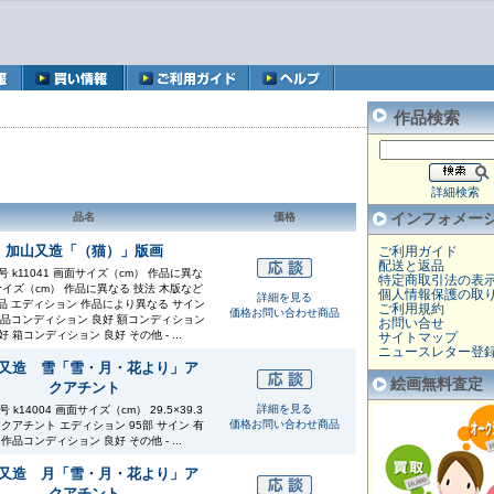
作品検索
詳細検索
インフォメー
品名
価格
加山又造「（猫）」版画
ご利用ガイド
配送と返品
 k11041 画面サイズ（cm） 作品に異な
特定商取引法の表
サイズ（cm） 作品に異なる 技法 木版など
個人情報保護の取
詳細を見る
品 エディション 作品により異なる サイン
ご利用規約
価格お問い合わせ商品
作品コンディション 良好 額コンディション
お問い合せ
好 箱コンディション 良好 その他 - ...
サイトマップ
ニュースレター登
又造 雪「雪・月・花より」ア
絵画無料査定
クアチント
詳細を見る
 k14004 画面サイズ（cm） 29.5×39.3
価格お問い合わせ商品
アクアチント エディション 95部 サイン 有
 作品コンディション 良好 その他 - ...
又造 月「雪・月・花より」ア
クアチント