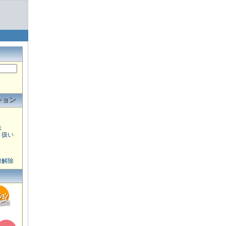
ション
示
り扱い
録解除