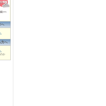
方へ
ム
る方へ
ム
のか