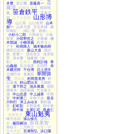
斎
木豊
斎正機
斎藤真一
藤清
斎藤清 会津
桜田晴
笹倉鉄平
義
笹本正
山形博
明
山下大五郎
導
山口晃
山口長男
山本
彪一
山本大貴
児玉幸雄
篠
田桃紅「（紙に墨 原画）」
小杉小二郎
小西保文
小泉
智英
小田野尚之
小尾修
小
木曽誠
小柳景義
松井ヨシ
アキ
松樹路人
城本敏由樹
織田広比古
森山大道
諏訪
敦
星襄一
清宮質文
清水悦
男
清水勝「抽象画（油
彩）」
生島浩
西村計雄
青
山義雄
石川滋彦
石田黙
赤
木曠児郎
千住博
川上澄生
草間弥
川瀬巴水
泉東臣
生
増田誠
村岡貴美男
村
山直儀
村山肥出夫
大畑稔
浩
瀧下和之
池永康晟
池田
満寿夫
池田龍雄
竹谷富士
雄
中山忠彦
中上誠章
中西
繁
中村琢二
中島千波
長谷
川利行
津上みゆき
鶴村義
美
釘町彰
天野喜孝
田中敦
子
田中保
土屋仁応
島倉仁
東山魁夷
東郷青児
棟方志功
湯山俊久
藤岡心
奈良美智
象
藤田嗣治
南桂子
二川和之
白髪一雄
具体美術
百瀬智弘
浜口陽