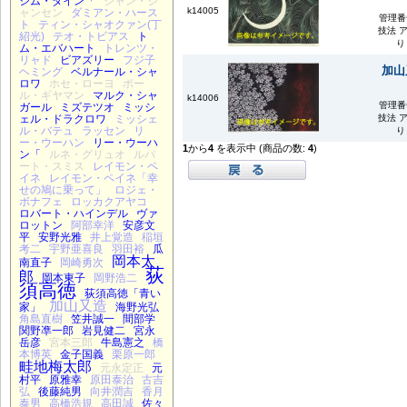
ジム・ダイン「
ジャン・ジ
k14005
ャンセン
ダミアン・ハース
管理番号
ト
ティン・シャオクァン(丁
技法 
紹光)
テオ・トビアス
ト
り
ム・エバハート
トレンツ・
リャド
ビアズリー
フジ子
加山
ヘミング
ベルナール・シャ
ロワ
ホセ・ローヨ
ポー
ル・ギヤマン
マルク・シャ
k14006
管理番号
ガール
ミズテツオ
ミッシ
技法 
ェル・ドラクロワ
ミッシェ
ル・バテュ
ラッセン
リ
り
ー・ウーハン
リー・ウーハ
1
から
4
を表示中 (商品の数:
4
)
ン「
ルネ・グリュオ
ルパ
ート・スミス
レイモン・ペ
イネ
レイモン・ペイネ「幸
せの鳩に乗って」
ロジェ・
ボナフェ
ロッカクアヤコ
ロバート・ハインデル
ヴァ
ロットン
阿部幸洋
安彦文
平
安野光雅
井上覚造
稲垣
考二
宇野亜喜良
羽田裕
瓜
岡本太
南直子
岡崎勇次
荻
郎
岡本東子
岡野浩二
須高徳
荻須高徳「青い
加山又造
家」
海野光弘
角島直樹
笠井誠一
間部学
関野凖一郎
岩見健二
宮永
岳彦
宮本三郎
牛島憲之
橋
本博英
金子国義
栗原一郎
畦地梅太郎
元永定正
元
村平
原雅幸
原田泰治
古吉
弘
後藤純男
向井潤吉
香月
泰男
高橋浩規
高田誠
佐々