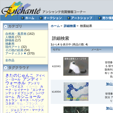
カテゴリ
ホーム
>
詳細検索
> 検索結果
自然画・風景画
(162)
人物画
(77)
詳細検索
静物画
(17)
抽象画
1
から
4
を表示中 (商品の数:
4
)
現代アート
(32)
モデル
メーカー
その他の絵画
(54)
アーティスト▼
(370)
全作品
管理番号
る 額
k11041
タグクラウド
版画作
有り 
きたのじゅんこ
アイベ
良
アンディ・
ン・ロール
ウォーホル
アンドリ
加山
ュ・ワイエス
イカール
カ
ーク・レイナート「エンチャ
k14004
ンテッドイブニング」シバク
管理番号
カシニョール
ローム
技法 
カトラン
キース・ヘリング
り
コタボ
サム・フランス
シ
ャガール
ジェームス・リジ
加山
ィ
ジェニファー・マークス