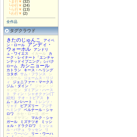
└ま行▼
(32)
└や行▼
(24)
└ら行▼
(13)
└わ行▼
(2)
全作品
タグクラウド
きたのじゅんこ
アイベ
アンディ・
ン・ロール
ウォーホル
アンドリ
ュ・ワイエス
イカール
カ
ーク・レイナート「エンチャ
ンテッドイブニング」シバク
カシニョール
ローム
カトラン
キース・ヘリング
コタボ
サム・フランス
シ
ャガール
ジェームス・リジ
ィ
ジェニファー・マークス
ジム・ダイン「
ジャン・ジ
ャンセン
ダミアン・ハース
ト
ティン・シャオクァン(丁
紹光)
テオ・トビアス
ト
ム・エバハート
トレンツ・
リャド
ビアズリー
フジ子
ヘミング
ベルナール・シャ
ロワ
ホセ・ローヨ
ポー
ル・ギヤマン
マルク・シャ
ガール
ミズテツオ
ミッシ
ェル・ドラクロワ
ミッシェ
ル・バテュ
ラッセン
リ
ー・ウーハン
リー・ウーハ