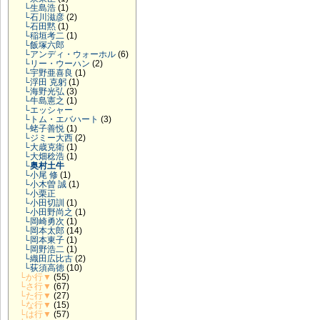
└生島浩
(1)
└石川滋彦
(2)
└石田黙
(1)
└稲垣考二
(1)
└飯塚六郎
└アンディ・ウォーホル
(6)
└リー・ウーハン
(2)
└宇野亜喜良
(1)
└浮田 克躬
(1)
└海野光弘
(3)
└牛島憲之
(1)
└エッシャー
└トム・エバハート
(3)
└蛯子善悦
(1)
└ジミー大西
(2)
└大歳克衛
(1)
└大畑稔浩
(1)
└奥村土牛
└小尾 修
(1)
└小木曽 誠
(1)
└小栗正
└小田切訓
(1)
└小田野尚之
(1)
└岡崎勇次
(1)
└岡本太郎
(14)
└岡本東子
(1)
└岡野浩二
(1)
└織田広比古
(2)
└荻須高徳
(10)
└か行▼
(55)
└さ行▼
(67)
└た行▼
(27)
└な行▼
(15)
└は行▼
(57)