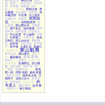
敦
星襄一
清宮質文
清水悦
男
清水勝「抽象画（油
彩）」
生島浩
西村計雄
青
山義雄
石川滋彦
石田黙
赤
木曠児郎
千住博
川上澄生
草間弥
川瀬巴水
泉東臣
生
増田誠
村岡貴美男
村
山直儀
村山肥出夫
大畑稔
浩
瀧下和之
池永康晟
池田
満寿夫
池田龍雄
竹谷富士
雄
中山忠彦
中上誠章
中西
繁
中村琢二
中島千波
長谷
川利行
津上みゆき
鶴村義
美
釘町彰
天野喜孝
田中敦
子
田中保
土屋仁応
島倉仁
東山魁夷
東郷青児
棟方志功
湯山俊久
藤岡心
奈良美智
象
藤田嗣治
南桂子
二川和之
白髪一雄
具体美術
百瀬智弘
浜口陽
三
浜田知明
富岡 惣一郎
「風景（後期作品）」
富岡
惣一郎
浮田 克躬
福井 欧夏
福井江太郎
福井良之助
片
岡球子
北村さゆり
木原和
鈴
敏
野田哲也
油彩人物
木英人
國司 華子
澁澤 卿
澤田文一
蛯子善悦