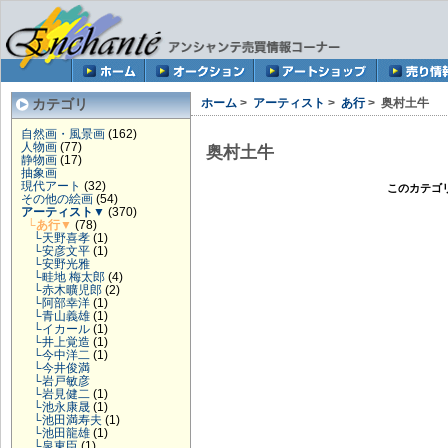
カテゴリ
ホーム
>
アーティスト
>
あ行
> 奥村土牛
自然画・風景画
(162)
人物画
(77)
奥村土牛
静物画
(17)
抽象画
現代アート
(32)
このカテゴ
その他の絵画
(54)
アーティスト
▼
(370)
└あ行
▼
(78)
└天野喜孝
(1)
└安彦文平
(1)
└安野光雅
└畦地 梅太郎
(4)
└赤木曠児郎
(2)
└阿部幸洋
(1)
└青山義雄
(1)
└イカール
(1)
└井上覚造
(1)
└今中洋二
(1)
└今井俊満
└岩戸敏彦
└岩見健二
(1)
└池永康晟
(1)
└池田満寿夫
(1)
└池田龍雄
(1)
└泉東臣
(1)