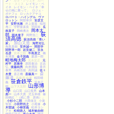
ン「
ルネ・グリュオ
ルパ
ート・スミス
レイモン・ペ
イネ
レイモン・ペイネ「幸
せの鳩に乗って」
ロジェ・
ボナフェ
ロッカクアヤコ
ロバート・ハインデル
ヴァ
ロットン
阿部幸洋
安彦文
平
安野光雅
井上覚造
稲垣
考二
宇野亜喜良
羽田裕
瓜
岡本太
南直子
岡崎勇次
荻
郎
岡本東子
岡野浩二
須高徳
荻須高徳「青い
加山又造
家」
海野光弘
角島直樹
笠井誠一
間部学
関野凖一郎
岩見健二
宮永
岳彦
宮本三郎
牛島憲之
橋
本博英
金子国義
栗原一郎
畦地梅太郎
元永定正
元
村平
原雅幸
原田泰治
古吉
弘
後藤純男
向井潤吉
香月
泰男
高橋浩規
高田誠
佐々
斎
木豊
斎正機
斎藤真一
藤清
斎藤清 会津
桜田晴
笹倉鉄平
義
笹本正
山形博
明
山下大五郎
導
山口晃
山口長男
山本
彪一
山本大貴
児玉幸雄
篠
田桃紅「（紙に墨 原画）」
小杉小二郎
小西保文
小泉
智英
小田野尚之
小尾修
小
木曽誠
小柳景義
松井ヨシ
アキ
松樹路人
城本敏由樹
織田広比古
森山大道
諏訪